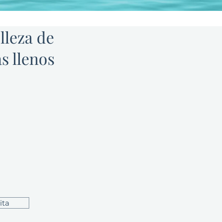
lleza de
s llenos
s una excelente
ariencia juvenil.
s, los labios
r volumen.
 una técnica de
que está diseñada
la apariencia de
e vean 'falsos' o
ita