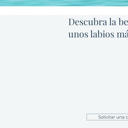
Descubra la be
unos labios má
El aumento de labios e
manera de recuperar su ap
Desde que envejecemo
tienden a perde
Afortunadamente, existe
realce de labios natural 
para ayudarlo a mejorar 
sus labios sin hacer que s
antinaturales.
Solicitar una c