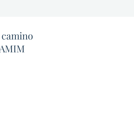
l camino
AMIM
ivo de todos los pacientes de
e labios de la Dra. Anna es
esultados naturales y sutiles
cen la belleza y la confianza
pacientes. La Dra. Anna
 cantidades uniformes de
no en las distintas
ísticas del labio superior o
r de cada paciente con una
equeña y extremadamente
 para crear una apariencia
a pero natural.