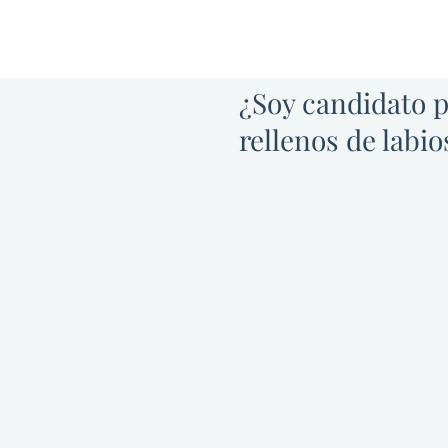
¿Soy candidato p
rellenos de labio
Los rellenos de lab
fantástica de mejorar 
labios, rellenar los labio
volumen y la plenitud a 
de labios pueden rev
cansada sin necesidad 
piel, lo que da como r
suave y natural. El a
adecuado para prácti
persona que esté intere
forma, el volumen y la pl
Los candidatos ideales