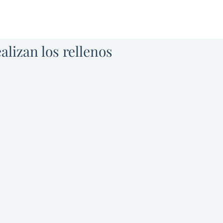
alizan los rellenos
omete a su consulta,
s expectativas y cuánto
ar buscando agregar a sus
 tratamiento está marcada en
bolígrafo para facilitar la
mayoría de los pacientes
lor mínimo y experimentan
ón.
do de curación designado,
arecerán naturalmente
enos.