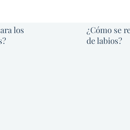
ara los
¿Cómo se re
s?
de labios?
ios son una forma
Mientras se s
discutiremos su
la apariencia de tus
volumen puede est
s finos y devolverle el
labios. El área de
tu boca. Los rellenos
los labios con un 
italizar una boca
visibilidad. La 
de cortar o coser la
informan de un do
esultado un aspecto
muy poca hinchaz
umento de labios es
camente cualquier
Después del perío
sada en restaurar la
los labios ap
enitud de sus labios.
mejorados y más ll
 para el aumento de