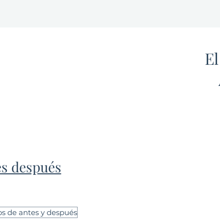
E
El objet
mejora d
lograr r
que real
de sus 
combina
relle
s después
caracter
inferio
aguja p
delgada
más ters
os de antes y después