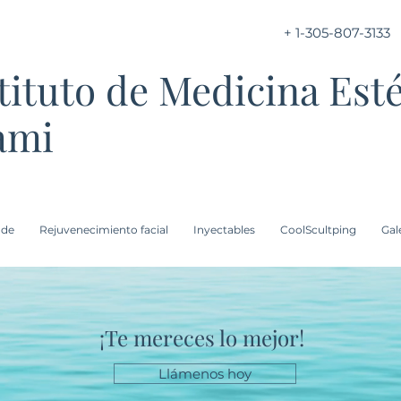
+ 1-305-807-3133
tituto de Medicina Esté
ami
 de
Rejuvenecimiento facial
Inyectables
CoolScultping
Gal
romociones | Resultados aún 
¡Te mereces lo mejor!
Llámenos hoy