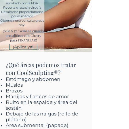
aprobado por la FDA
Recorta grasa sin cirugía
Resultados proporcionados
por el médico
Obtenga una consulta gratis
hoy!
¡Solo $ 57 / semana cuando
precalificas con Cherry
para FINANCIAR!
¡Aplica ya!
¿Qué áreas podemos tratar
con CoolSculpting®?
Estómago y abdomen
Muslos
Brazos
Manijas y flancos de amor
Bulto en la espalda y área del
sostén
Debajo de las nalgas (rollo de
plátano)
Área submental (papada)