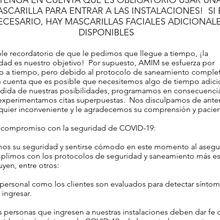
¡TENGA EN CUENTA QUE ES OBLIGATORIO USAR UN
SCARILLA PARA ENTRAR A LAS INSTALACIONES!
SI
ECESARIO, HAY MASCARILLAS FACIALES ADICIONAL
DISPONIBLES
e recordatorio de que le pedimos que llegue a tiempo, ¡la
dad es nuestro objetivo!
Por supuesto, AMIM se esfuerza por
o a tiempo, pero debido al protocolo de saneamiento comple
 cuenta que es posible que necesitemos algo de tiempo adici
dida de nuestras posibilidades, programamos en consecuenci
experimentamos citas superpuestas.
Nos disculpamos de ant
quier inconveniente y le agradecemos su comprensión y pacien
compromiso con la seguridad de COVID-19:
mos su seguridad y sentirse cómodo en este momento al asegu
limos con los protocolos de seguridad y saneamiento más est
uyen, entre otros:
 personal como los clientes son evaluados para detectar sínto
 ingresar.
s personas que ingresen a nuestras instalaciones deben dar fe 