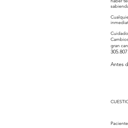
haber t
sabienda
Cualquie
inmedia
Cuidado
Cambios 
gran can
305.807
Antes de
CUESTIO
Pacient