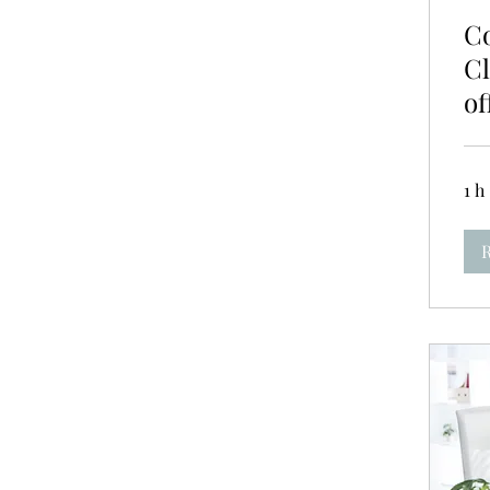
Co
Cl
of
1 h
R