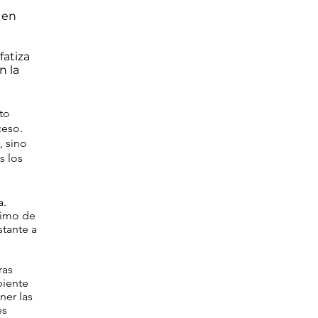
 en
fatiza
n la
to
ceso.
, sino
s los
a.
nimo de
stante a
ras
biente
ner las
es