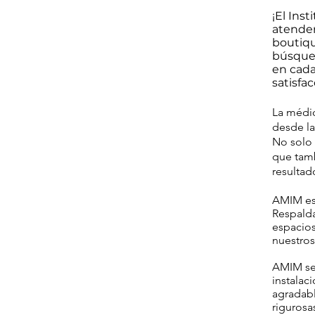
¡El Ins
atender
boutiqu
búsqued
en cada
satisfa
La médic
desde la
No solo 
que tamb
resultad
AMIM est
Respald
espacios
nuestros
AMIM se
instalac
agradabl
riguros