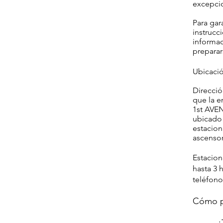
excepcio
Para gar
instrucc
informac
preparar
Ubicació
Direcció
que la e
1st AVEN
ubicado 
estacio
ascensor
Estacion
hasta 3 
teléfono
Cómo p