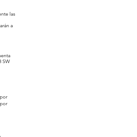
nte las
arán a
uenta
18 SW
 por
 por