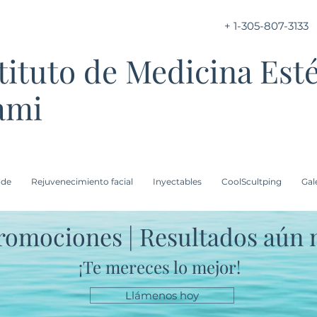
+ 1-305-807-3133
tituto de Medicina Esté
ami
 de
Rejuvenecimiento facial
Inyectables
CoolScultping
Gal
romociones | Resultados aún 
"La belleza es reflexiva, irradia tanto interior 
¡Te mereces lo mejor!
Llámenos hoy
exterior"