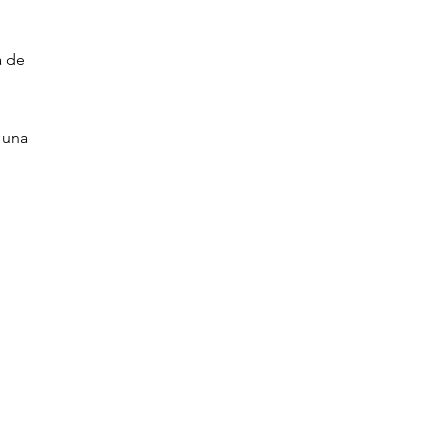
a de
 una