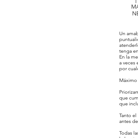
MA
N
Un amabl
puntuali
atenderl
tenga en
En la me
a veces 
por cual
Máximo 
Prioriza
que cump
que incl
Tanto el
antes de
Todas la