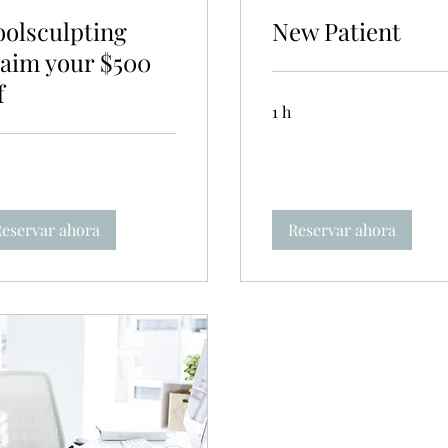
olsculpting
New Patient
aim your $500
f
1 h
eservar ahora
Reservar ahora