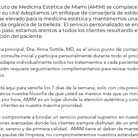
tituto de Medicina Estética de Miami (AMIM) se complace
 su cita! Adoptamos un enfoque de conserjería de estilo
e elevado para la medicina estética y mantenemos una
a orgánica de la belleza.
El servicio personalizado se en
 paso, estamos atentos a todos los clientes resultando e
cción del paciente.
a principal, Dra. Anna Sottile, MD, es el único punto de contac
 consulta inicial y participa personalmente durante todo el pro
adapta individualmente todos los tratamientos a cada paciente
ién requiere seguimientos complementarios para revisar todo
os.
á aquí para servirle los 7 días de la semana, solo con cita previ
amos nuestra filosofía de que usted se merece más que un mí
 por hora, AMIM es un lugar donde la atención auténtica y con
 clientes es nuestra máxima prioridad.
 compromete a brindar un servicio personal supremo en nuest
iones avanzadas donde los clientes siempre disfrutan de un am
e, sereno y de primera calidad.
AMIM tiene el deber de mante
as pautas de limpieza, no comprometeremos nuestros estándar