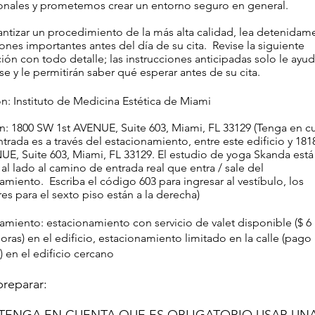
nales y prometemos crear un entorno seguro en general.
antizar un procedimiento de la más alta calidad, lea detenidame
iones importantes antes del día de su cita.
Revise la siguiente
ión con todo detalle; las instrucciones anticipadas solo le ayud
se y le permitirán saber qué esperar antes de su cita.
n: Instituto de Medicina Estética de Miami
n: 1800 SW 1st AVENUE, Suite 603, Miami, FL 33129 (Tenga en c
ntrada es a través del estacionamiento, entre este edificio y 18
UE, Suite 603, Miami, FL 33129. El estudio de yoga Skanda está
al lado al camino de entrada real que entra / sale del
namiento.
Escriba el código 603 para ingresar al vestíbulo, los
es para el sexto piso están a la derecha)
amiento: estacionamiento con servicio de valet disponible ($ 6
horas) en el edificio, estacionamiento limitado en la calle (pago
) en el edificio cercano
reparar: