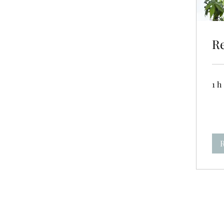
Re
1 h
R