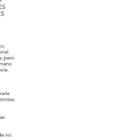
A
 ES
ES
to,
onal.
a, pero
emano
cia.
rarle
rictos,
mas
de no